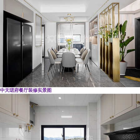
中天珺府餐厅装修实景图