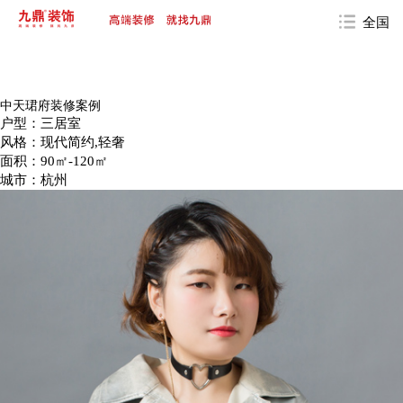
全国
中天珺府装修案例
户型：三居室
风格：现代简约,轻奢
面积：90㎡-120㎡
城市：杭州