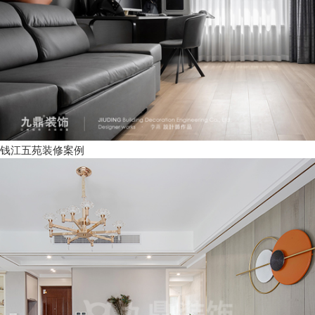
钱江五苑装修案例