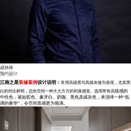
戚林峰
预约设计
江南之星
装修案例
设计说明：
常用高级黑与高级灰做为表现，尤其黑
级感的
白的对比鲜明，总给空间一种大大方方的利落感觉。选用带有高
中性色，诸如驼色、象牙白、奶咖、黑色及碳灰色，来演绎一种“低
调的奢华”，令空间质感更为饱满。