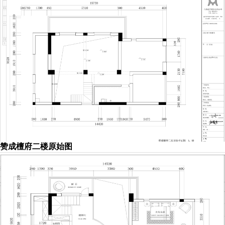
赞成檀府二楼原始图