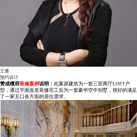
王雁
预约设计
赞成檀府
装修案例
说明：
此案原建筑为一套三室两厅LOFT户
型，通过平面改造装修完工后为一套豪华空中别墅，很好
的
满足
了一家五口各方面的居住需求。