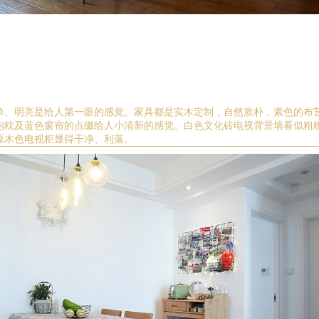
单
、
明亮是
给人
第一眼的感觉。家具都是
实木定制
，自然质朴，素色的布
抱枕
及蓝色窗帘
的点缀
给人小清新的感觉。白色文化砖电视背景墙看似粗
原木色电视柜显得干净、利落。