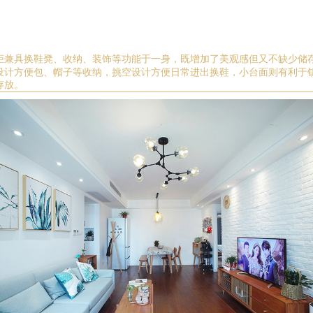
柜兼具换鞋凳、收纳、装饰等功能于一身，既
增加了美观感但又不缺少储
设计方便包、帽子等收纳，挑空设计方便日常进出换鞋，小台面则有利于
存放。