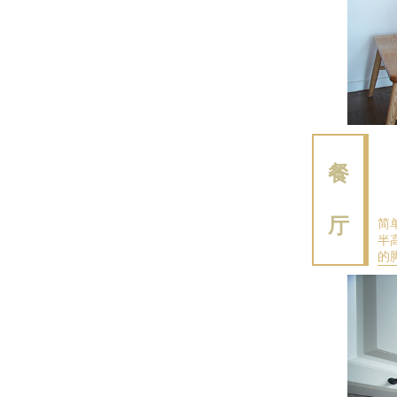
餐
厅
简
半
的