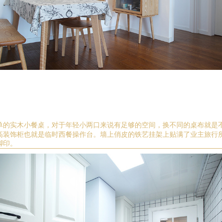
单的
实木
小餐桌，对于年轻小两口来说
有
足够的空间，换不同的桌布就是
高装饰柜也就是临时西餐操作台。墙上俏皮的铁艺挂架上贴满了业主旅行
脚印。