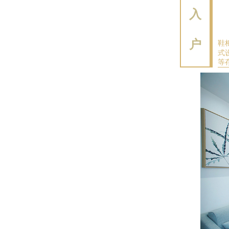
入
户
鞋
式
等