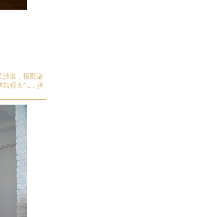
艺沙发，
搭配蓝
糙却很大气，搭