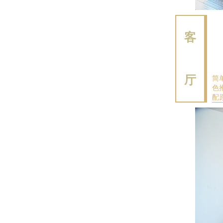
客
厅
简
色
配