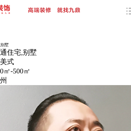
记别墅
通住宅,别墅
美式
0㎡-500㎡
州