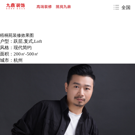
全国
梧桐苑装修效果图
户型：跃层,复式,Loft
风格：现代简约
面积：200㎡-500㎡
城市：杭州