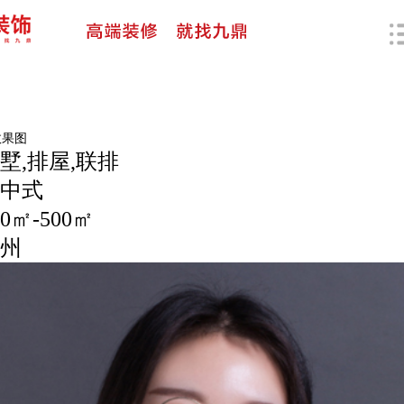
效果图
墅,排屋,联排
中式
0㎡-500㎡
州