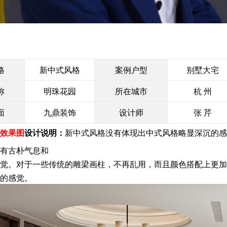
格
新中式风格
案例户型
别墅大宅
称
明珠花园
所在城市
杭 州
面
九鼎装饰
设计师
张 芹
效果图
设计说明：
新中式风格没有体现出中式风格略显深沉的感
有古朴气息和
觉。对于一些传统的雕梁画柱，不再乱用，而且颜色搭配上更加
的感觉。