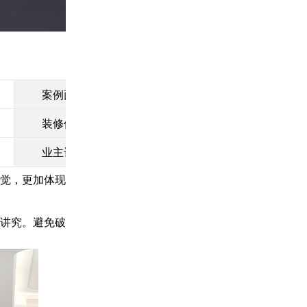
案例面积
350㎡
全包
装修价格
业主评价
★★★★
★
觉，更加体现
讲究。避免破