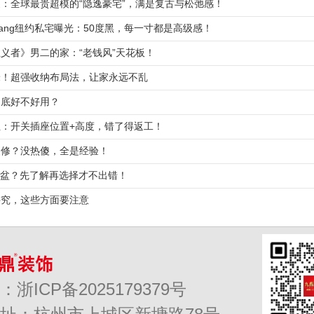
：全球最贵超模的“隐逸豪宅”，满是复古与松弛感！
er Wang纽约私宅曝光：50度黑，每一寸都是高级感！
义者》男二的家：“老钱风”天花板！
米！超强收纳布局法，让家永远不乱
到底好不好用？
杭州上
：开关插座位置+高度，错了得返工！
棠苑43
装修？没热傻，全是经验！
中古混
下盆？先了解再选择才不出错！
果图
讲究，这些方面要注意
浙ICP备2025179379号