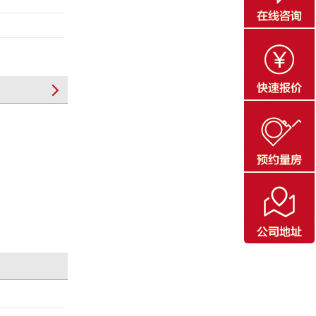
和江
杭州莫邪塘
杭州上林湖
杭州观澜
中式
沁轩117㎡
棠苑436㎡
亭125㎡
案例
法式奶油装
中古混搭效
氏美学装
修案例
果图案例
案例