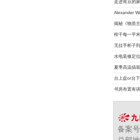
走进肯豆的家
Alexand
揭秘《物质主
榨干每一平
无拉手柜子
水电装修定位
夏季高温搞
台上盆or台
书房布置有
备案号：