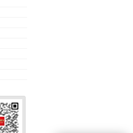
林湖
杭州观澜郡
杭州湖山壹
杭州山水人
6㎡
亭125㎡宋
品苑180㎡
家145㎡
搭效
氏美学装修
法式复古装
Japandi装
案例
案例
修案例
案例