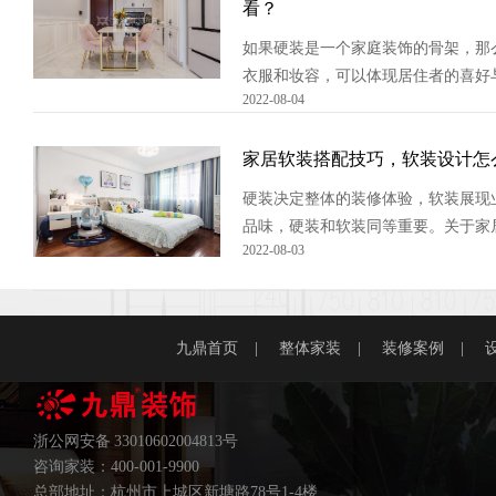
看？
如果硬装是一个家庭装饰的骨架，那
衣服和妆容，可以体现居住者的喜好
2022-08-04
天九鼎装饰的小编给大家分享几个实
配技巧，家居软装设计怎么搭配更好
家居软装搭配技巧，软装设计怎
硬装决定整体的装修体验，软装展现
品味，硬装和软装同等重要。关于家
2022-08-03
技巧你有多少了解呢?今天名雕小编
个关于软装搭配技巧。
九鼎首页
|
整体家装
|
装修案例
|
浙公网安备 33010602004813号
咨询家装：400-001-9900
总部地址：杭州市上城区新塘路78号1-4楼