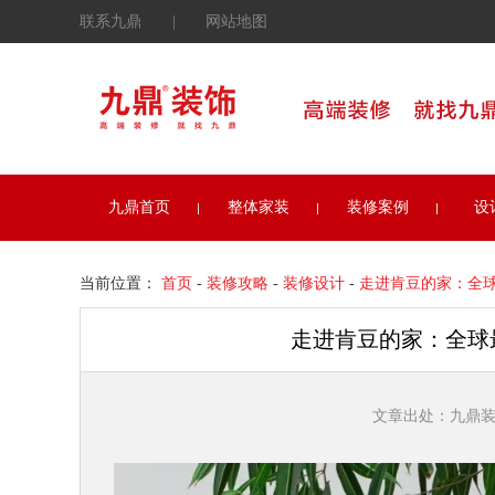
联系九鼎
|
网站地图
九鼎首页
整体家装
装修案例
设
当前位置：
首页
-
装修攻略
-
装修设计
-
走进肯豆的家：全球
走进肯豆的家：全球
文章出处：九鼎装饰 发