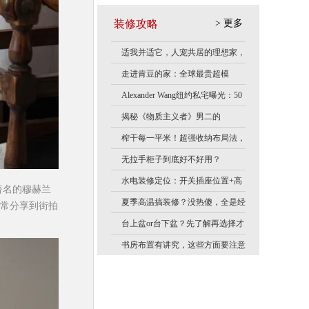
10.24
黄春平
138……15
装修攻略
> 更多
10.24
许先生
136……62
适我并适它，人宠共居的理想家，
杨先生
189……85
到底什么样？
走进肯豆的家：全球最贵超模
10.26
苟先生
133……90
的“隐逸豪宅”，满是复古与松弛
Alexander Wang纽约私宅曝光：50
10.28
苟bd
178……42
感！
度黑，每一寸都是高级感！
揭秘《物质主义者》男二的
10.30
卫先生
131……95
家：“老钱风”天花板！
榨干每一平米！超强收纳布局法，
11.02
陆
189……53
让家永远不乱
无拉手柜子到底好不好用？
11.03
赵政
150……69
水电装修定位：开关插座位置+高
州著名的穆赫兰
洪得珺
135……59
度，错了得返工！
夏季高温搞装修？没热傻，全是经
日常分享到街拍
11.09
王生
182……80
验！
台上盆or台下盆？先了解再选择才
11.14
苟天圣
187……60
不出错！
书房布置有讲究，这些方面要注意
11.14
方
182……35
11.17
朱bd
150……84