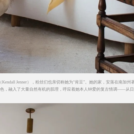
Kendall Jenner），粉丝们也亲切称她为“肯豆”。她的家，安落在南加
以温暖中性为底色，融入了大量自然有机的肌理，呼应着她本人钟爱的复古情调——从