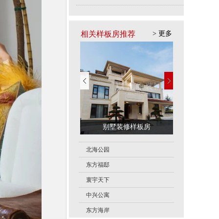
11.02
陆
189……53
11.03
赵政
150……69
相关样板房推荐
> 更多
洪得珺
135……59
11.09
王生
182……80
11.14
苟天圣
187……60
11.14
方
182……35
11.17
朱bd
150……84
12.01
朱bd
150……84
江南之星样板房
别墅装修样板房
名门世
11.21
刘
183……82
11.24
张先生
185……52
北海公园
11.26
xia
187……51
东方福邸
11.30
寰宇天下
王bd
150……79
中兴公寓
12.01
周舟
135……16
东方海岸
全bd
135……05