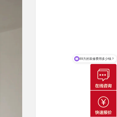
12.01
朱bd
150……84
11.21
刘
183……82
11.24
张先生
185……52
11.26
xia
187……51
11.30
王bd
150……79
12.01
周舟
135……16
现在有装修优惠活动吗