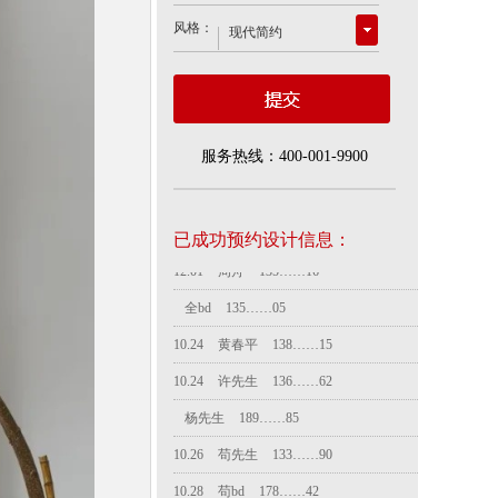
风格：
服务热线：400-001-9900
已成功预约设计信息：
全bd
135……05
10.24
黄春平
138……15
10.24
许先生
136……62
杨先生
189……85
10.26
苟先生
133……90
10.28
苟bd
178……42
10.30
卫先生
131……95