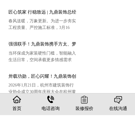
月27日，九鼎建筑装饰工程有限公司
在协作中聚力，尽显九鼎人团结奋
党支部组织全体党员前往湖州市德清
进、精益求精的精神风貌。
匠心筑家 行稳致远 | 九鼎装饰总经
县洛舍镇，走进新四军砂村抗战史迹
理周帅一行赴绍兴分公司工地视察
春风送暖，万象更新。为进一步夯实
展示馆，开展“重温红色经典 共抒爱
指导
工程质量、严控施工标准，3月16
国情怀”主题党日活动。通过实地参
日，九鼎装饰总经理周帅、副总经理
观、沉浸学习，党员们在革命沃土上
杨正明率队深入绍兴分公司，开展实
接受了一次深刻的精神洗礼。
强强联手！九鼎装饰携手方太、梦
地考察与工作指导，并对在建别墅工
天，2026最新品+超值福利来袭，
当环保成为家装硬性门槛，智能融入
地进行了重点巡检。
为您的家装升级赋能，打造理想
生活日常，空间承载更多情感需求
家！
——2026年，家装行业正迎来从“功
能满足”到“生活适配”的深度转型。值
卅载功勋，匠心闪耀！九鼎装饰创
此之际，九鼎装饰联合方太、梦天木
始人荣获杭州建筑装饰行业30年功
2026年1月21日，杭州市建筑装饰行
作，于2026年3月4日正式开启新一轮
勋人物奖
业协会成立30周年庆祝大会在杭州黄
战略合作！以2026最新品矩阵为核
龙饭店隆重举行。大会以“匠心筑梦
心，叠加超值福利，为万千家庭打造
三十载，智领未来新征程”为主题，
环保、智能、个性化的家装解决方
首页
电话咨询
装修报价
在线沟通
凝心聚力，匠心同行｜九鼎装饰总
全屋定
回顾过往，表彰先进，展望未来。
案，让理想家触手可及。
部团建活动圆满落幕
心避坑
为进一步夯实专业能力、凝聚团队力
一个家
备案号：浙ICP备2025179379号
量、激发奋进活力，5 月 6 日，九鼎
寸量身
总部地址：杭州市上城区新塘路78号
装饰公司总部组织各部门全体员工，
定制已
1-4楼