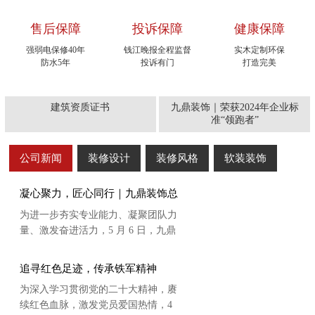
售后保障
投诉保障
健康保障
强弱电保修40年
钱江晚报全程监督
实木定制环保
防水5年
投诉有门
打造完美
建筑资质证书
九鼎装饰｜荣获2024年企业标
准“领跑者”
公司新闻
装修设计
装修风格
软装装饰
凝心聚力，匠心同行｜九鼎装饰总
部团建活动圆满落幕
为进一步夯实专业能力、凝聚团队力
量、激发奋进活力，5 月 6 日，九鼎
装饰公司总部组织各部门全体员工，
齐聚美地拾光乐园，开展集培训学
追寻红色足迹，传承铁军精神
习、休闲互动、团队拓展于一体的主
为深入学习贯彻党的二十大精神，赓
题团建活动。全员以饱满热情奔赴这
续红色血脉，激发党员爱国热情，4
场成长与欢聚之约，在学习中沉淀，