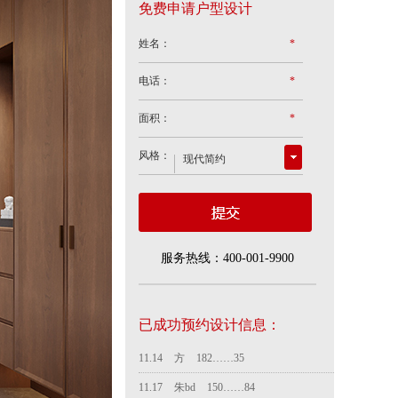
免费申请户型设计
杨先生
189……85
姓名：
*
10.26
苟先生
133……90
电话：
*
10.28
苟bd
178……42
10.30
卫先生
131……95
面积：
*
11.02
陆
189……53
风格：
11.03
赵政
150……69
洪得珺
135……59
11.09
王生
182……80
11.14
服务热线：400-001-9900
苟天圣
187……60
11.14
方
182……35
11.17
朱bd
150……84
已成功预约设计信息：
12.01
朱bd
150……84
11.21
刘
183……82