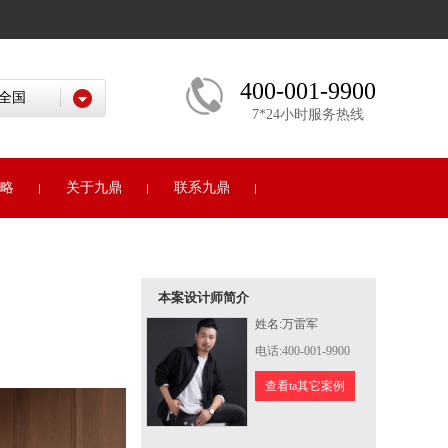
400-001-9900
7*24小时服务热线
略
关于九鼎
联系九鼎
本案设计师简介
姓名:万雷军
电话:400-001-9900
全bd
135……05
查看ta其它案例
10.24
黄春平
138……15
10.24
许先生
136……62