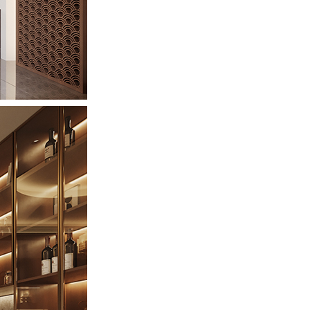
11.09
王生
182……80
11.14
苟天圣
187……60
11.14
方
182……35
11.17
朱bd
150……84
12.01
朱bd
150……84
11.21
刘
183……82
11.24
张先生
185……52
11.26
xia
187……51
11.30
王bd
150……79
12.01
周舟
135……16