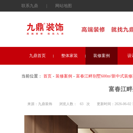
联系九鼎
|
网站地图
九鼎首页
整体家装
装修案例
设
当前位置：
首页
-
装修案例
-
富春江畔别墅600m²新中式装
富春江畔
来源：九鼎装饰
浏览人数：
63
次
更新时间：2026-06-02 15