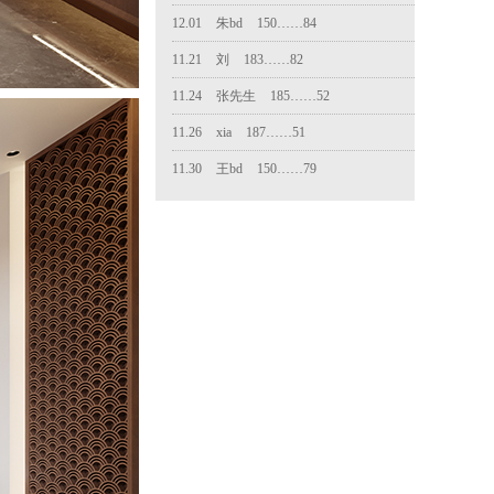
11.24
张先生
185……52
11.26
xia
187……51
11.30
王bd
150……79
12.01
周舟
135……16
全bd
135……05
10.24
黄春平
138……15
10.24
许先生
136……62
杨先生
189……85
10.26
苟先生
133……90
10.28
苟bd
178……42
10.30
卫先生
131……95
11.02
陆
189……53
11.03
赵政
150……69
洪得珺
135……59