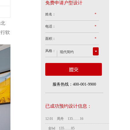
免费申请户型设计
★
姓名：
*
为北
电话：
*
进行软
面积：
*
风格：
服务热线：400-001-9900
已成功预约设计信息：
全bd
135……05
10.24
黄春平
138……15