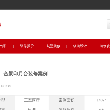
全国
计师
装修报价
别墅装修
软装设计
装修攻
合景印月台装修案例
4:14:00
户型
三室两厅
案例面积
140㎡
城市
杭 州
装修价格