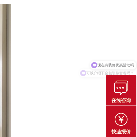
11.09
王生
182……80
11.14
苟天圣
187……60
11.14
方
182……35
11.17
朱bd
150……84
12.01
朱bd
150……84
11.21
刘
183……82
可以介绍下全包装修套餐吗？
11.24
张先生
185……52
11.26
xia
187……51
11.30
王bd
150……79
12.01
周舟
135……16