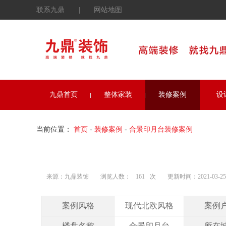
联系九鼎
|
网站地图
九鼎首页
整体家装
装修案例
设
当前位置：
首页
-
装修案例
-
合景印月台装修案例
来源：九鼎装饰
浏览人数：
161
次
更新时间：2021-03-25 1
案例风格
现代北欧风格
案例
楼盘名称
合景印月台
所在