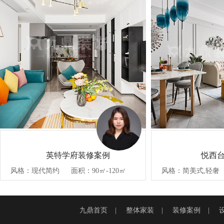
英特学府装修案例
悦西
风格：现代简约
面积：90㎡-120㎡
风格：简美式,轻奢
九鼎首页
|
整体家装
|
装修案例
|