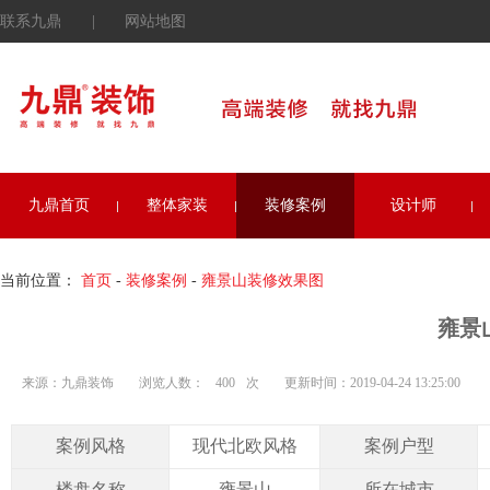
联系九鼎
|
网站地图
九鼎首页
整体家装
装修案例
设计师
当前位置：
首页
-
装修案例
-
雍景山装修效果图
雍景
来源：九鼎装饰
浏览人数：
400
次
更新时间：2019-04-24 13:25:00
案例风格
现代北欧风格
案例户型
楼盘名称
雍景山
所在城市