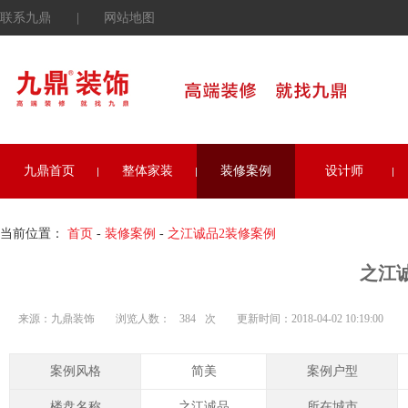
联系九鼎
|
网站地图
九鼎首页
整体家装
装修案例
设计师
当前位置：
首页
-
装修案例
-
之江诚品2装修案例
之江
来源：九鼎装饰
浏览人数：
384
次
更新时间：2018-04-02 10:19:00
案例风格
简美
案例户型
楼盘名称
之江诚品
所在城市