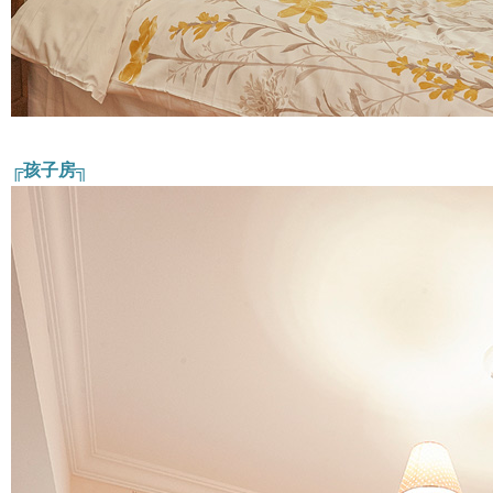
╔孩子房╗