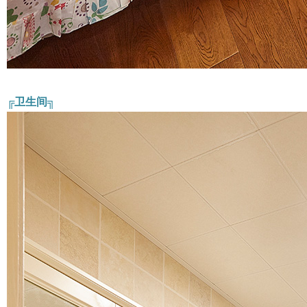
╔卫生间╗