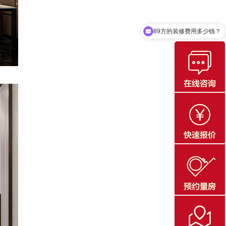
洪得珺
135……59
11.09
王生
182……80
现在有装修优惠活动吗
11.14
苟天圣
187……60
11.14
方
182……35
11.17
朱bd
150……84
12.01
朱bd
150……84
11.21
刘
183……82
11.24
张先生
185……52
11.26
xia
187……51
11.30
王bd
150……79
12.01
周舟
135……16