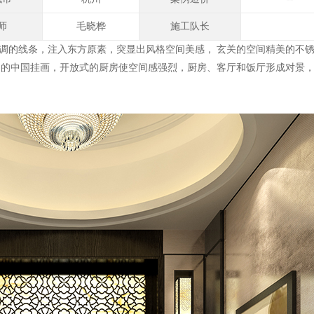
师
毛晓桦
施工队长
调的线条，注入东方原素，突显出风格空间美感， 玄关的空间精美的不
力的中国挂画，开放式的厨房使空间感强烈，厨房、客厅和饭厅形成对景