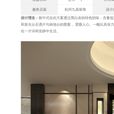
服务店面
杭州九鼎装饰
设计
设计理念：
新中式在此方案透过黑白灰的特色韵味，含蓄低
和发光云石洒片勾画地台的图案， 震慑人心。一幅比具张
在一片详和安静中生活。