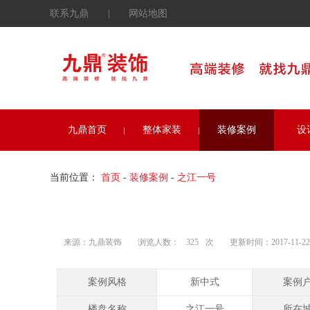
联系九鼎
|
网站地图
九鼎首页
整体家装
装修案例
设
当前位置：
首页
-
装修案例
-
之江一号
来源：九鼎装饰
浏览人数：
325
次
更新时间：2017-11-22 1
案例风格
新中式
案例
楼盘名称
之江一号
所在