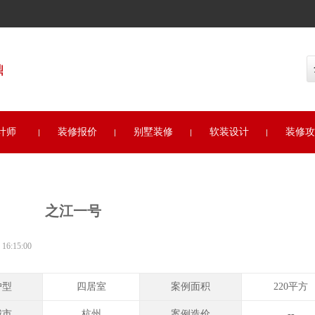
全国
计师
装修报价
别墅装修
软装设计
装修攻
之江一号
6:15:00
户型
四居室
案例面积
220平方
城市
杭州
案例造价
--