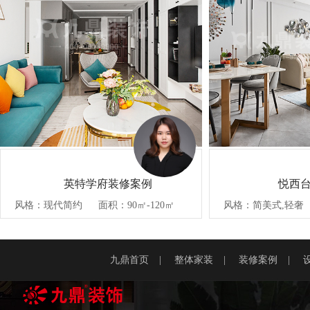
英特学府装修案例
悦西
风格：现代简约
面积：90㎡-120㎡
风格：简美式,轻奢
九鼎首页
|
整体家装
|
装修案例
|