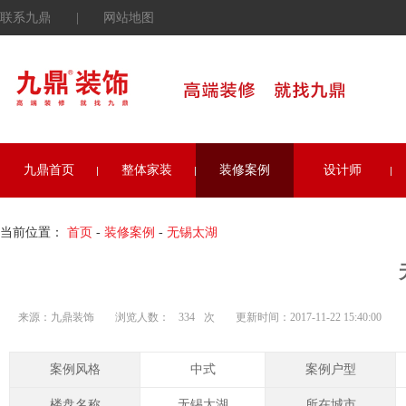
联系九鼎
|
网站地图
九鼎首页
整体家装
装修案例
设计师
当前位置：
首页
-
装修案例
-
无锡太湖
来源：九鼎装饰
浏览人数：
334
次
更新时间：2017-11-22 15:40:00
案例风格
中式
案例户型
楼盘名称
无锡太湖
所在城市