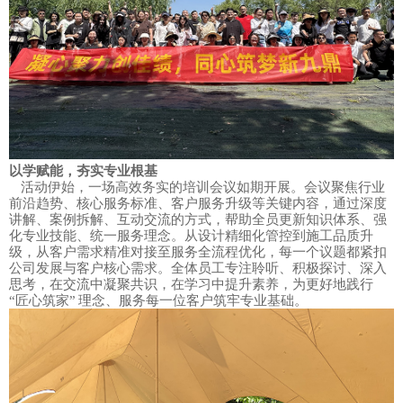
以学赋能，夯实专业根基
活动伊始，一场高效务实的培训会议如期开展。会议聚焦行业
前沿趋势、核心服务标准、客户服务升级等关键内容，通过深度
讲解、案例拆解、互动交流的方式，帮助全员更新知识体系、强
化专业技能、统一服务理念。从设计精细化管控到施工品质升
级，从客户需求精准对接至服务全流程优化，每一个议题都紧扣
公司发展与客户核心需求。全体员工专注聆听、积极探讨、深入
思考，在交流中凝聚共识，在学习中提升素养，为更好地践行
“匠心筑家” 理念、服务每一位客户筑牢专业基础。