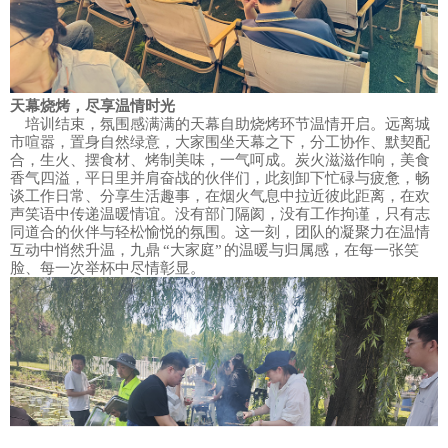
天幕烧烤，尽享温情时光
培训结束，氛围感满满的天幕自助烧烤环节温情开启。远离城
市喧嚣，置身自然绿意，大家围坐天幕之下，分工协作、默契配
合，生火、摆食材、烤制美味，一气呵成。炭火滋滋作响，美食
香气四溢，平日里并肩奋战的伙伴们，此刻卸下忙碌与疲惫，畅
谈工作日常、分享生活趣事，在烟火气息中拉近彼此距离，在欢
声笑语中传递温暖情谊。没有部门隔阂，没有工作拘谨，只有志
同道合的伙伴与轻松愉悦的氛围。这一刻，团队的凝聚力在温情
互动中悄然升温，九鼎 “大家庭” 的温暖与归属感，在每一张笑
脸、每一次举杯中尽情彰显。